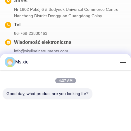
Adres
Nr 1802 Pokój 6 # Budynek Universal Commerce Centre
Nancheng District Dongguan Guangdong Chiny
Tel.
86-769-23830463
Wiadomość elektroniczna
info@skylineinstruments.com
Ms.xie
Nasz biuletyn
4:37 AM
Zapisz się do naszego biuletynu z rabatami i innymi informacjami.
Good day, what product are you looking for?