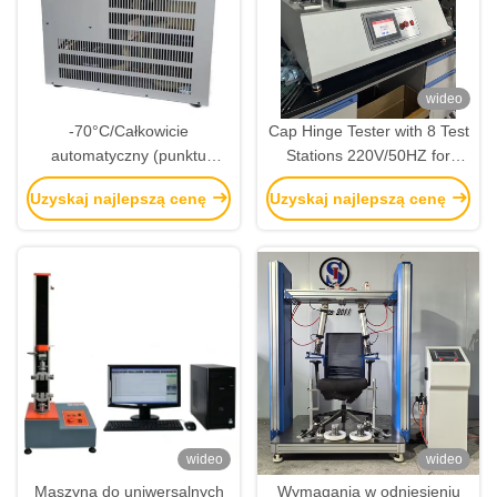
wideo
-70°C/Całkowicie
Cap Hinge Tester with 8 Test
automatyczny (punktu
Stations 220V/50HZ for
zamarzania) tester punktu
Durability and LOF Testing
Uzyskaj najlepszą cenę
Uzyskaj najlepszą cenę
chmury i punktu rozlewu
wideo
wideo
Maszyna do uniwersalnych
Wymagania w odniesieniu