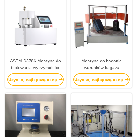
ASTM D3786 Maszyna do
Maszyna do badania
testowania wytrzymałości
warunków bagażu
skóry i tkaniny na pryszcze
wielociągowego w 2 stacjach
Uzyskaj najlepszą cenę
Uzyskaj najlepszą cenę
ISO2759 & ISO13938-2