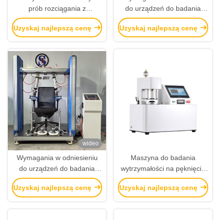
prób rozciągania z
do urządzeń do badania
pojedynczą kolumną
podłogi krzesła
Uzyskaj najlepszą cenę
Uzyskaj najlepszą cenę
sterowana komputerowo
wideo
Wymagania w odniesieniu
Maszyna do badania
do urządzeń do badania
wytrzymałości na pęknięcie
podłogi krzesła
włókien ISO2759
Uzyskaj najlepszą cenę
Uzyskaj najlepszą cenę