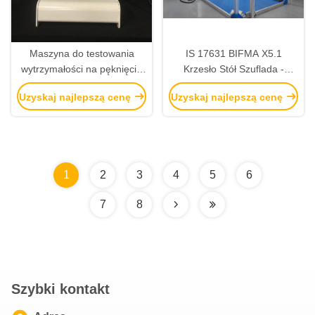
Maszyna do testowania
IS 17631 BIFMA X5.1
wytrzymałości na pęknięcie
Krzesło Stół Szuflada -
papieru ISO2758 Papier
Uniwersalna Maszyna do
Uzyskaj najlepszą cenę
Uzyskaj najlepszą cenę
Testowania Mebli Tester
wielofunkcyjny (Model
niestandardowy)
1
2
3
4
5
6
7
8
Szybki kontakt