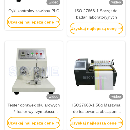
wideo
wideo
Cykl kontrolny zawiasu PLC
ISO 27668-1 Sprzęt do
badań laboratoryjnych
Uzyskaj najlepszą cenę
Uzyskaj najlepszą cenę
wideo
wideo
Tester oprawek okularowych
ISO27668-1 50g Maszyna
/ Tester wytrzymałości
do testowania obciążenia
oprawek okularowych ISO
laboratoryjnego dla pisarza
Uzyskaj najlepszą cenę
Uzyskaj najlepszą cenę
12870
Zig Zag