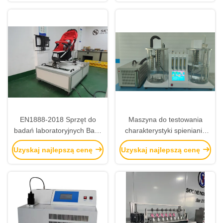
EN1888-2018 Sprzęt do
Maszyna do testowania
badań laboratoryjnych Baby
charakterystyki spieniania
Stroller Wheel Abrasion
olejów smarowych z
Uzyskaj najlepszą cenę
Uzyskaj najlepszą cenę
Tester
chłodnicą