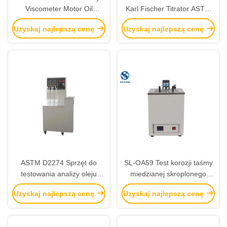
Viscometer Motor Oil
Karl Fischer Titrator ASTM
Boundary Pumping
D1533
Uzyskaj najlepszą cenę
Uzyskaj najlepszą cenę
Temperature Tester
ASTM D2274 Sprzęt do
SL-OA59 Test korozji taśmy
testowania analizy oleju
miedzianej skroplonego
Tester stabilności utleniania
gazu ziemnego 1,8 kW
Uzyskaj najlepszą cenę
Uzyskaj najlepszą cenę
destylowanych olejów
opałowych (metoda
przyspieszona)