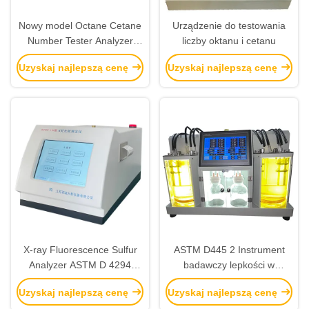
Nowy model Octane Cetane
Urządzenie do testowania
Number Tester Analyzer
liczby oktanu i cetanu
Astm D613 Sprzęt do analizy
Uzyskaj najlepszą cenę
Uzyskaj najlepszą cenę
oleju
X-ray Fluorescence Sulfur
ASTM D445 2 Instrument
Analyzer ASTM D 4294
badawczy lepkości w
Sprzęt do badania oleju
łazienkach laboratoryjnych
Uzyskaj najlepszą cenę
Uzyskaj najlepszą cenę
Automatyczny tester lepkości