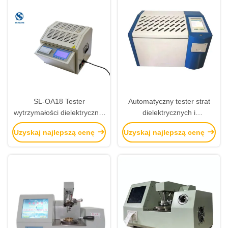
SL-OA18 Tester
Automatyczny tester strat
wytrzymałości dielektrycznej
dielektrycznych i
oleju Tester napięcia
rezystywności objętościowej
Uzyskaj najlepszą cenę
Uzyskaj najlepszą cenę
przebicia oleju
oleju
transformatorowego Bdv
Test