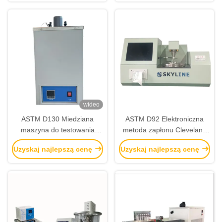
kinematycznej Automatyczny
analizator lepkości
wideo
ASTM D130 Miedziana
ASTM D92 Elektroniczna
maszyna do testowania
metoda zapłonu Cleveland
korozji na paskach Sprzęt do
Open Cup Test Machine
Uzyskaj najlepszą cenę
Uzyskaj najlepszą cenę
testowania produktów
Flash Point Tester
naftowych