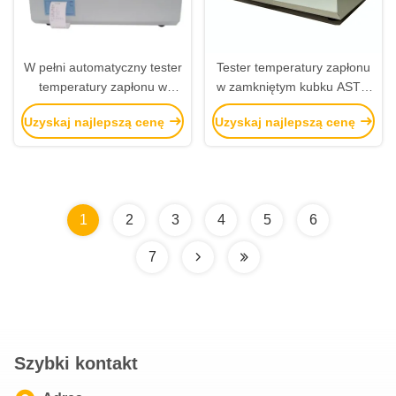
W pełni automatyczny tester
Tester temperatury zapłonu
temperatury zapłonu w
w zamkniętym kubku ASTM
zamkniętym kubku
D93 z wyświetlaczem LCD
Uzyskaj najlepszą cenę
Uzyskaj najlepszą cenę
Pojemność 70 ml
1
2
3
4
5
6
7
Szybki kontakt