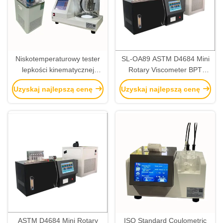
Niskotemperaturowy tester
SL-OA89 ASTM D4684 Mini
lepkości kinematycznej
Rotary Viscometer BPT
ASTM D445 / ASTM D2532
Borderline Pumping
Uzyskaj najlepszą cenę
Uzyskaj najlepszą cenę
Temperature Tester
ASTM D4684 Mini Rotary
ISO Standard Coulometric