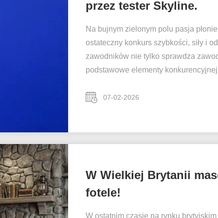
przez tester Skyline.
Na bujnym zielonym polu pasja płonie
ostateczny konkurs szybkości, siły i o
zawodników nie tylko sprawdza zawod
podstawowe elementy konkurencyjnej pił
07-02-2026
W Wielkiej Brytanii ma
fotele!
W ostatnim czasie na rynku brytyjski