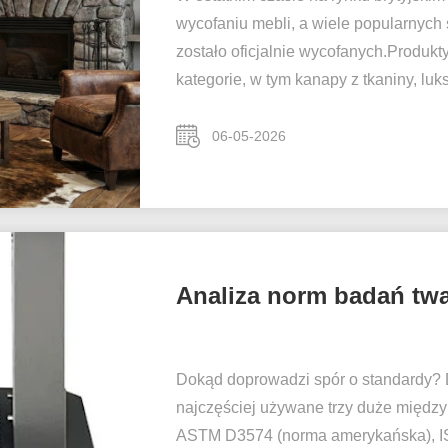
wycofaniu mebli, a wiele popularnych
zostało oficjalnie wycofanych.Produk
kategorie, w tym kanapy z tkaniny, luk
06-05-2026
Analiza norm badań twa
Dokąd doprowadzi spór o standardy? D
najczęściej używane trzy duże międz
ASTM D3574 (norma amerykańska), IS