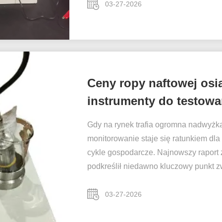
03-27-2026
Ceny ropy naftowej osią
instrumenty do testowan
"twardą walutą" w Euro
Gdy na rynek trafia ogromna nadwyżka 
monitorowanie staje się ratunkiem dl
cykle gospodarcze. Najnowszy rapor
podkreślił niedawno kluczowy punkt zwr
03-27-2026