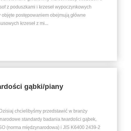
 sof z poduszkami i krzeseł wypoczynkowych
ty objęte postępowaniem obejmują główne
susowych krzeseł z mi...
rdości gąbki/piany
zisiaj chcielibyśmy przedstawić w branży
ynarodowe standardy badania twardości gąbek,
O (norma międzynarodowa) i JIS K6400 2439-2