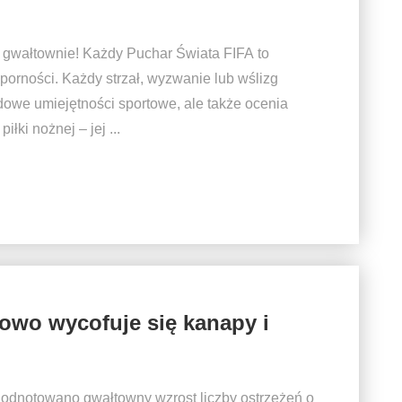
 gwałtownie! Każdy Puchar Świata FIFA to
dporności. Każdy strzał, wyzwanie lub wślizg
owe umiejętności sportowe, ale także ocenia
ki nożnej – jej ...
sowo wycofuje się kanapy i
m odnotowano gwałtowny wzrost liczby ostrzeżeń o