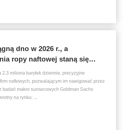
gną dno w 2026 r., a
ia ropy naftowej staną się
pie i Ameryce
2,3 miliona baryłek dziennie, precyzyjne
a firm naftowych, pozwalającym im nawigować przez
t z badań makro surowcowych Goldman Sachs
otny na rynku: ...