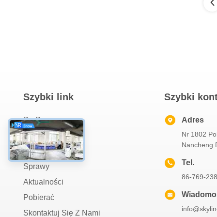
Szybki link
Szybki kon
Do Domu
Adres
Nr 1802 Po
O Nas
Nancheng D
Produkty
Tel.
Sprawy
86-769-23
Aktualności
Wiadomoś
Pobierać
info@skyli
Skontaktuj Się Z Nami