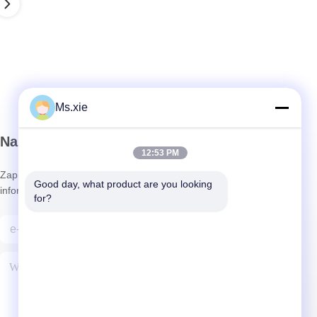
Ms.xie
Nasz biuletyn
12:53 PM
Zapisz się do naszego biuletynu z rabatami i innymi
Good day, what product are you looking 
informacjami.
for?