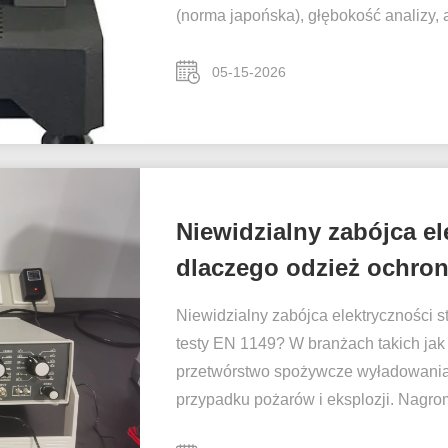
(norma japońska), głębokość analizy,
05-15-2026
Niewidzialny zabójca el
dlaczego odzież ochron
1149?
Niewidzialny zabójca elektryczności s
testy EN 1149? W branżach takich jak
przetwórstwo spożywcze wyładowania 
przypadku pożarów i eksplozji. Nagrom