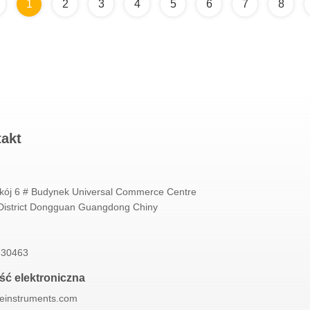
1
2
3
4
5
6
7
8
takt
kój 6 # Budynek Universal Commerce Centre
istrict Dongguan Guangdong Chiny
830463
ć elektroniczna
neinstruments.com