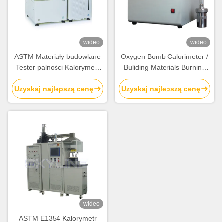
wideo
wideo
ASTM Materiały budowlane
Oxygen Bomb Calorimeter /
Tester palności Kalorymetr
Buliding Materials Burning
bombowy
Calorific Value Tester
Uzyskaj najlepszą cenę
Uzyskaj najlepszą cenę
wideo
ASTM E1354 Kalorymetr