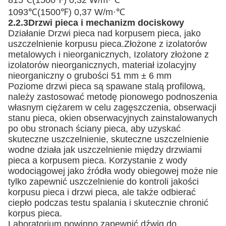
815℃(1500℉) 0,32 W/m·℃
1093℃(1500℉) 0,37 W/m·℃
2.2.3
Drzwi pieca i mechanizm dociskowy
Działanie Drzwi pieca nad korpusem pieca, jako
uszczelnienie korpusu pieca.Złożone z izolatorów
metalowych i nieorganicznych, Izolatory złożone z
izolatorów nieorganicznych, materiał izolacyjny
nieorganiczny o grubości 51 mm ± 6 mm
Poziome drzwi pieca są spawane stalą profilową,
należy zastosować metodę pionowego podnoszenia
własnym ciężarem w celu zagęszczenia, obserwacji
stanu pieca, okien obserwacyjnych zainstalowanych
po obu stronach ściany pieca, aby uzyskać
skuteczne uszczelnienie, skuteczne uszczelnienie
wodne działa jak uszczelnienie między drzwiami
pieca a korpusem pieca. Korzystanie z wody
wodociągowej jako źródła wody obiegowej może nie
tylko zapewnić uszczelnienie do kontroli jakości
korpusu pieca i drzwi pieca, ale także odbierać
ciepło podczas testu spalania i skutecznie chronić
korpus pieca.
Laboratorium powinno zapewnić dźwig do