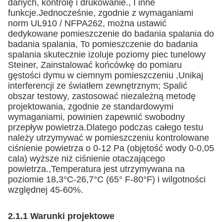
danych, kontrolę i drukowanie., I inne
funkcje.Jednocześnie, zgodnie z wymaganiami
norm UL910 / NFPA262, można ustawić
dedykowane pomieszczenie do badania spalania do
badania spalania, To pomieszczenie do badania
spalania skutecznie izoluje poziomy piec tunelowy
Steiner, Zainstalować końcówkę do pomiaru
gęstości dymu w ciemnym pomieszczeniu ,Unikaj
interferencji ze światłem zewnętrznym; Spalić
obszar testowy, zastosować niezależną metodę
projektowania, zgodnie ze standardowymi
wymaganiami, powinien zapewnić swobodny
przepływ powietrza.Dlatego podczas całego testu
należy utrzymywać w pomieszczeniu kontrolowane
ciśnienie powietrza o 0-12 Pa (objętość wody 0-0,05
cala) wyższe niż ciśnienie otaczającego
powietrza.,Temperatura jest utrzymywana na
poziomie 18,3°C-26,7°C (65° F-80°F) i wilgotności
względnej 45-60%.
2.1.1 Warunki projektowe