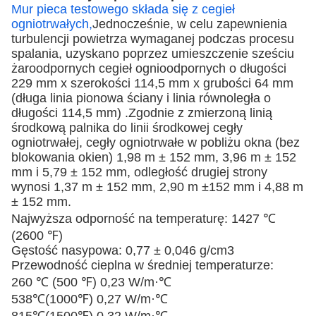
Mur pieca testowego składa się z cegieł
ogniotrwałych,
Jednocześnie, w celu zapewnienia
turbulencji powietrza wymaganej podczas procesu
spalania, uzyskano poprzez umieszczenie sześciu
żaroodpornych cegieł ognioodpornych o długości
229 mm x szerokości 114,5 mm x grubości 64 mm
(długa linia pionowa ściany i linia równoległa o
długości 114,5 mm) .Zgodnie z zmierzoną linią
środkową palnika do linii środkowej cegły
ogniotrwałej, cegły ogniotrwałe w pobliżu okna (bez
blokowania okien) 1,98 m ± 152 mm, 3,96 m ± 152
mm i 5,79 ± 152 mm, odległość drugiej strony
wynosi 1,37 m ± 152 mm, 2,90 m ±152 mm i 4,88 m
± 152 mm.
Najwyższa odporność na temperaturę: 1427 ℃
(2600 ℉)
Gęstość nasypowa: 0,77 ± 0,046 g/cm3
Przewodność cieplna w średniej temperaturze:
260 ℃ (500 ℉) 0,23 W/m·℃
538℃(1000℉) 0,27 W/m·℃