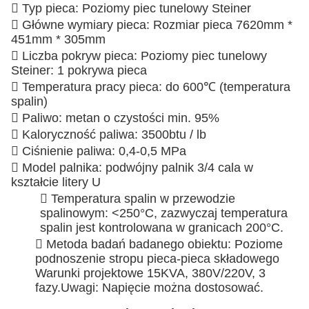
 Typ pieca: Poziomy piec tunelowy Steiner
 Główne wymiary pieca: Rozmiar pieca 7620mm *
451mm * 305mm
 Liczba pokryw pieca: Poziomy piec tunelowy
Steiner: 1 pokrywa pieca
 Temperatura pracy pieca: do 600℃ (temperatura
spalin)
 Paliwo: metan o czystości min. 95%
 Kaloryczność paliwa: 3500btu / lb
 Ciśnienie paliwa: 0,4-0,5 MPa
 Model palnika: podwójny palnik 3/4 cala w
kształcie litery U
 Temperatura spalin w przewodzie
spalinowym: <250°C, zazwyczaj temperatura
spalin jest kontrolowana w granicach 200°C.
 Metoda badań badanego obiektu: Poziome
podnoszenie stropu pieca-pieca składowego
Warunki projektowe 15KVA, 380V/220V, 3
fazy.Uwagi: Napięcie można dostosować.