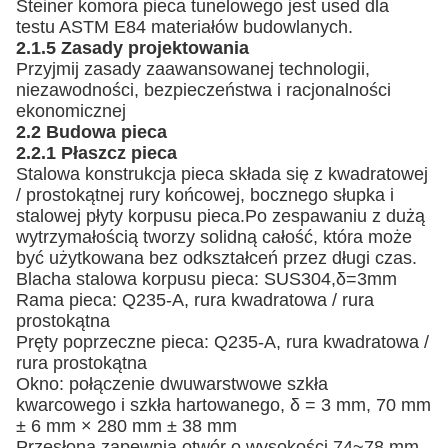
Steiner komora pieca tunelowego jest u
sed dla
testu ASTM E84 materiałów budowlanych.
2.1.5 Zasady projektowania
Przyjmij zasady zaawansowanej technologii,
niezawodności, bezpieczeństwa i racjonalności
ekonomicznej
2.2 Budowa pieca
2.2.1 Płaszcz pieca
Stalowa konstrukcja pieca składa się z kwadratowej
/ prostokątnej rury końcowej, bocznego słupka i
stalowej płyty korpusu pieca.Po zespawaniu z dużą
wytrzymałością tworzy solidną całość, która może
być użytkowana bez odkształceń przez długi czas.
Blacha stalowa korpusu pieca: SUS304,δ=3mm
Rama pieca: Q235-A, rura kwadratowa / rura
prostokątna
Pręty poprzeczne pieca: Q235-A, rura kwadratowa /
rura prostokątna
Okno: połączenie dwuwarstwowe szkła
kwarcowego i szkła hartowanego, δ = 3 mm, 70 mm
± 6 mm × 280 mm ± 38 mm
Przesłona zapewnia otwór o wysokości 74~78 mm