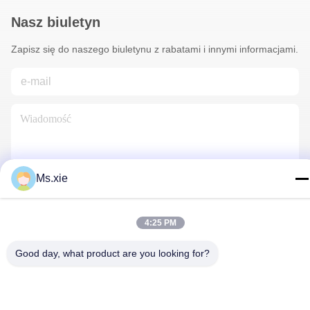
Nasz biuletyn
Zapisz się do naszego biuletynu z rabatami i innymi informacjami.
Ms.xie
Skontaktuj Się Z Nami
4:25 PM
Good day, what product are you looking for?
Polityka prywatności
|
Sitemap
| Chiny Dobra jakość Sprzęt do
testowania laboratoryjnego Sprzedawca. 2017-2026 SKYLINE
INSTRUMENTS CO.,LTD Wszystkie prawa zastrzeżone.