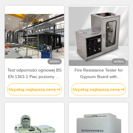
wideo
wideo
Test odporności ogniowej BS
Fire Resistance Tester for
EN 1363-1 Piec poziomy dla
Gypsum Board with
części nienośnych
800±30°C Fire Stability and
Uzyskaj najlepszą cenę
Uzyskaj najlepszą cenę
GB/T9775-2008 Compliance