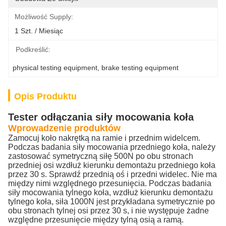
Możliwość Supply:
1 Szt. / Miesiąc
Podkreślić:
physical testing equipment
, 
brake testing equipment
Opis Produktu
Tester odłączania siły mocowania koła
Wprowadzenie produktów
Zamocuj koło nakrętką na ramie i przednim widelcem.
Podczas badania siły mocowania przedniego koła, należy
zastosować symetryczną siłę 500N po obu stronach
przedniej osi wzdłuż kierunku demontażu przedniego koła
przez 30 s.
Sprawdź przednią oś i przedni widelec.
Nie ma
między nimi względnego przesunięcia.
Podczas badania
siły mocowania tylnego koła, wzdłuż kierunku demontażu
tylnego koła, siła 1000N jest przykładana symetrycznie po
obu stronach tylnej osi przez 30 s, i nie występuje żadne
względne przesunięcie między tylną osią a ramą.