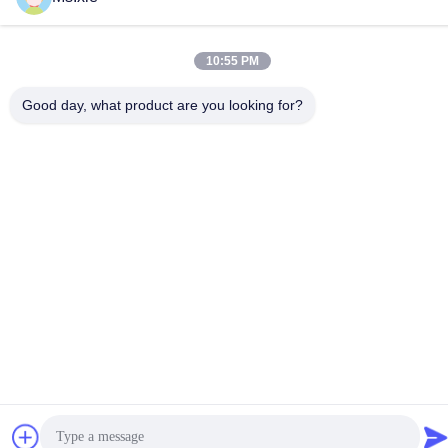
10:55 PM
Good day, what product are you looking for?
Skontaktuj Się Z Nami
Polityka prywatności
|
Sitemap
| Chiny Dobra jakość Sprzęt do
testowania laboratoryjnego Sprzedawca. 2017-2026 SKYLINE
INSTRUMENTS CO.,LTD Wszystkie prawa zastrzeżone.