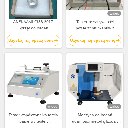
wideo
ANSI/AAMI CI86:2017
Tester rezystywności
Sprzęt do badań
powierzchni tkaniny z
laboratoryjnych za pomocą
wyświetlaczem cyfrowym EN
Uzyskaj najlepszą cenę
Uzyskaj najlepszą cenę
zacisków do próby ukąsienia
1149-1 / EN 1149-2 AATCC
ze stali nierdzewnej
76
wideo
wideo
Tester współczynnika tarcia
Maszyna do badań
papieru / tester
udarności metodą Izoda i
współczynnika tarcia
Charpy'ego dla materiałów