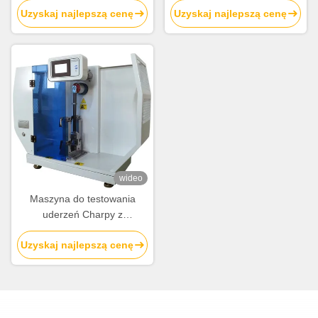
Uzyskaj najlepszą cenę
Uzyskaj najlepszą cenę
filmowego do pomiaru folii z
niemetalicznych
tworzywa sztucznego
wideo
Maszyna do testowania
uderzeń Charpy z
precyzyjnym inteligentnym
Uzyskaj najlepszą cenę
sterownikiem, prętem
wahadłowym z włókna
węglowego i importowanym
cyfrowym koderem