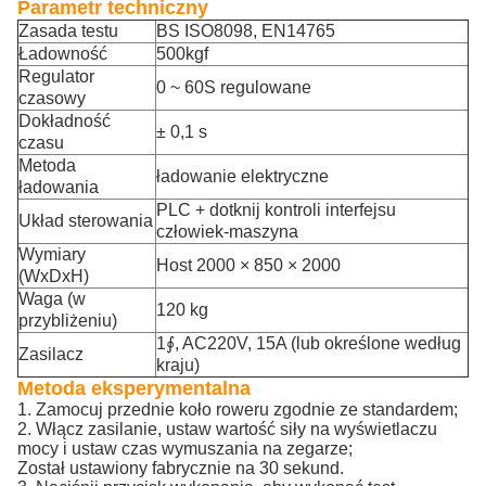
Parametr techniczny
Zasada testu
BS ISO8098, EN14765
Ładowność
500kgf
Regulator
0 ~ 60S regulowane
czasowy
Dokładność
± 0,1 s
czasu
Metoda
ładowanie elektryczne
ładowania
PLC + dotknij kontroli interfejsu
Układ sterowania
człowiek-maszyna
Wymiary
Host 2000 × 850 × 2000
(WxDxH)
Waga (w
120 kg
przybliżeniu)
1∮, AC220V, 15A (lub określone według
Zasilacz
kraju)
Metoda eksperymentalna
1. Zamocuj przednie koło roweru zgodnie ze standardem;
2. Włącz zasilanie, ustaw wartość siły na wyświetlaczu
mocy i ustaw czas wymuszania na zegarze;
Został ustawiony fabrycznie na 30 sekund.