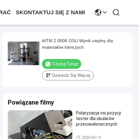
RAĆ
SKONTAKTUJ SIĘ Z NAMI
AITM 2.0006 OSU Wynik cieplny dla
materiałów lotniczych
Czatuj Teraz
Dowiedz Się Więcej
Powiązane filmy
Polaryzacja osi pozycji
tester dla okularów
przeciwsłonecznych
Sprzęt testowy
2026-05-15