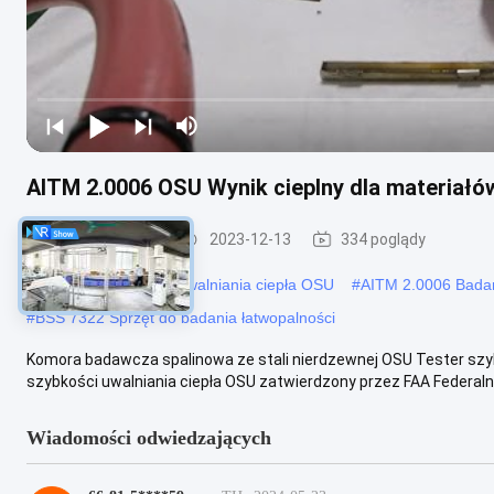
AITM 2.0006 OSU Wynik cieplny dla materiałów
Sprzęt testowy
2023-12-13
334 poglądy
#
Wskaźnik szybkości uwalniania ciepła OSU
#
AITM 2.0006 Badani
#
BSS 7322 Sprzęt do badania łatwopalności
Komora badawcza spalinowa ze stali nierdzewnej OSU Tester szybk
szybkości uwalniania ciepła OSU zatwierdzony przez FAA Federalnej
Wiadomości odwiedzających