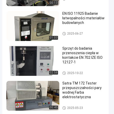
00:13
EN ISO 11925 Badanie
łatwopalności materiałów
budowlanych
Sprzęt testowy
2025-06-27
01:03
Sprzęt do badania
przenoszenia ciepła w
kontakcie EN 702 IZE ISO
12127-1
Sprzęt testowy
02:58
2025-10-22
Satra TM 172 Tester
przepuszczalności pary
wodnej Farba
elektrostatyczna
Sprzęt testowy
00:45
2025-05-23