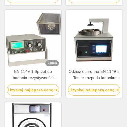
pomiarem oporu 2 × 1014Ω
dla zgodności z normą EN
1149-1/ EN 1149-2/ AATCC
76/ BS 6524
wideo
EN 1149-1 Sprzęt do
Odzież ochronna EN 1149-3
badania rezystywności
Tester rozpadu ładunku
powierzchni i objętości
elektrostatycznego
Uzyskaj najlepszą cenę
Uzyskaj najlepszą cenę
materiału tkanin