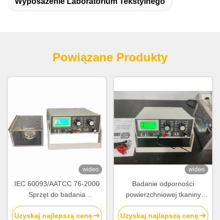
Wyposażenie Laboratorium Tekstylnego
Powiązane Produkty
wideo
wideo
IEC 60093/AATCC 76-2000
Badanie odporności
Sprzęt do badania
powierzchniowej tkaniny
odporności powierzchni
włókienniczej z napięciem
Uzyskaj najlepszą cenę
Uzyskaj najlepszą cenę
elektrycznej tkanin
pomiarowym DC100V i