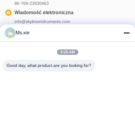
86-769-23830463
Wiadomość elektroniczna
info@skylineinstruments.com
Ms.xie
Nasz biuletyn
8:25 AM
Zapisz się do naszego biuletynu z rabatami i innymi informacjami.
Good day, what product are you looking for?
Skontaktuj Się Z Nami